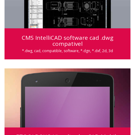
CMS IntelliCAD software cad .dwg
compativel
*.dwg, cad, compatible, software, *.dgn, *.dxf, 2d, 3d