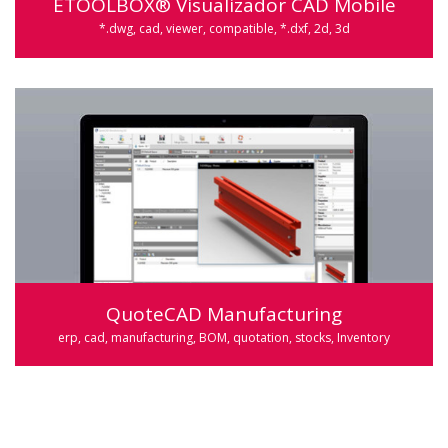
ETOOLBOX® Visualizador CAD Mobile
*.dwg, cad, viewer, compatible, *.dxf, 2d, 3d
QuoteCAD Manufacturing
erp, cad, manufacturing, BOM, quotation, stocks, Inventory