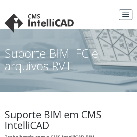
Skip
to
MEN
content
Suporte BIM IFC e
arquivos RVT
Suporte BIM em CMS
IntelliCAD
Trabalhando com o CMS IntelliCAD BIM