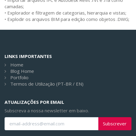
camadas;
• Explorador e filtragem de categorias, hierarquia e vistas;
• Explodir os arquivos BIM para edição como objetos .DWG;
LINKS IMPORTANTES
Home
Blog Home
Portfolio
Termos de Utilização (PT-BR / EN)
ATUALIZAÇÕES POR EMAIL
Subscreva a nossa newsletter em baixo.
Subscrever